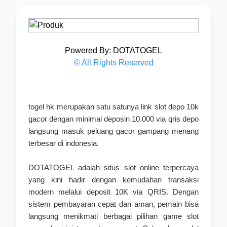
Powered By: DOTATOGEL
© All Rights Reserved
togel hk merupakan satu satunya link slot depo 10k
gacor dengan minimal deposin 10.000 via qris depo
langsung masuk peluang gacor gampang menang
terbesar di indonesia.
DOTATOGEL adalah situs slot online terpercaya
yang kini hadir dengan kemudahan transaksi
modern melalui deposit 10K via QRIS. Dengan
sistem pembayaran cepat dan aman, pemain bisa
langsung menikmati berbagai pilihan game slot