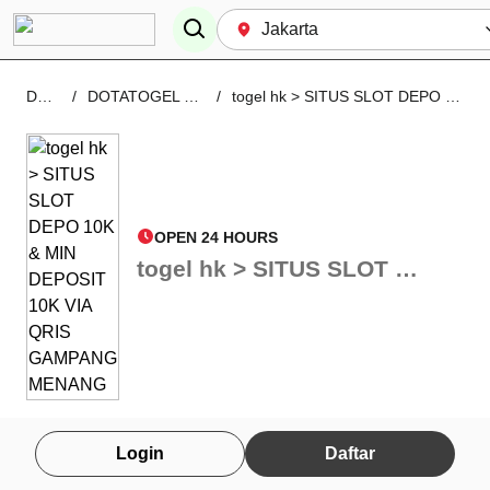
DOTATOGEL
/
DOTATOGEL SLOT GACOR NO LIMIT CITY
/
togel hk > SITUS SLOT DEPO 10K & MIN DEPOSIT 10K VIA QRIS GAMPANG MENANG
OPEN 24 HOURS
togel hk > SITUS SLOT DEPO 10K & MIN DEPOSIT 10K VIA QRIS GAMPANG MENANG
Login
Daftar