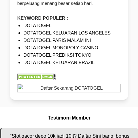
berpeluang menang besar setiap hari.
KEYWORD POPULER :
DOTATOGEL
DOTATOGEL KELUARAN LOS ANGELES
DOTATOGEL PARIS MALAM INI
DOTATOGEL MONOPOLY CASINO
DOTATOGEL PREDIKSI TOKYO
DOTATOGEL KELUARAN BRAZIL
Testimoni Member
"Slot gacor depo 10k jadi 10jt? Daftar Sini bang, bonus