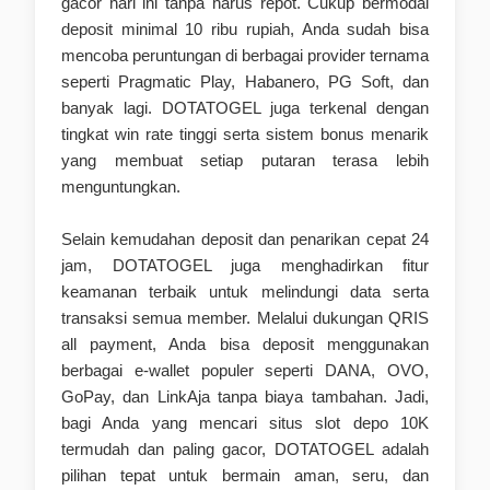
gacor hari ini tanpa harus repot. Cukup bermodal
deposit minimal 10 ribu rupiah, Anda sudah bisa
mencoba peruntungan di berbagai provider ternama
seperti Pragmatic Play, Habanero, PG Soft, dan
banyak lagi. DOTATOGEL juga terkenal dengan
tingkat win rate tinggi serta sistem bonus menarik
yang membuat setiap putaran terasa lebih
menguntungkan.
Selain kemudahan deposit dan penarikan cepat 24
jam, DOTATOGEL juga menghadirkan fitur
keamanan terbaik untuk melindungi data serta
transaksi semua member. Melalui dukungan QRIS
all payment, Anda bisa deposit menggunakan
berbagai e-wallet populer seperti DANA, OVO,
GoPay, dan LinkAja tanpa biaya tambahan. Jadi,
bagi Anda yang mencari situs slot depo 10K
termudah dan paling gacor, DOTATOGEL adalah
pilihan tepat untuk bermain aman, seru, dan