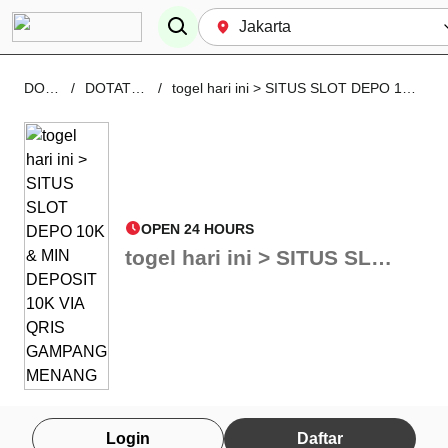
DOTATOGEL
/
DOTATOGEL MAMUJU
/
togel hari ini > SITUS SLOT DEPO 10K & MIN DEPOSIT 10K VIA QRIS GAMPANG MENANG
OPEN 24 HOURS
togel hari ini > SITUS SLOT DEPO 10K & MIN DEPOSIT 10K VIA QRIS GAMPANG MENANG
Login
Daftar