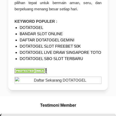
pilihan tepat untuk bermain aman, seru, dan
berpeluang menang besar setiap hari.
KEYWORD POPULER :
DOTATOGEL
BANDAR SLOT ONLINE
DAFTAR DOTATOGEL GEMINI
DOTATOGEL SLOT FREEBET 50K
DOTATOGEL LIVE DRAW SINGAPORE TOTO
DOTATOGEL SBO SLOT TERBARU
Testimoni Member