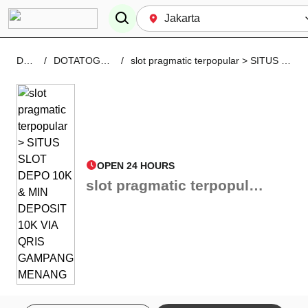
DOTATOGEL
/
DOTATOGEL LAS VEGAS TOGEL LIVE
/
slot pragmatic terpopular > SITUS SLOT DEPO 10K & MIN DEPOSIT 10K VIA QRIS GAMPANG MENANG
OPEN 24 HOURS
slot pragmatic terpopular > SITUS SLOT DEPO 10K & MIN DEPOSIT 10K VIA QRIS GAMPANG MENANG