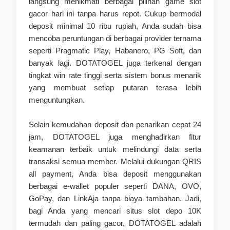
langsung menikmati berbagai pilihan game slot
gacor hari ini tanpa harus repot. Cukup bermodal
deposit minimal 10 ribu rupiah, Anda sudah bisa
mencoba peruntungan di berbagai provider ternama
seperti Pragmatic Play, Habanero, PG Soft, dan
banyak lagi. DOTATOGEL juga terkenal dengan
tingkat win rate tinggi serta sistem bonus menarik
yang membuat setiap putaran terasa lebih
menguntungkan.
Selain kemudahan deposit dan penarikan cepat 24
jam, DOTATOGEL juga menghadirkan fitur
keamanan terbaik untuk melindungi data serta
transaksi semua member. Melalui dukungan QRIS
all payment, Anda bisa deposit menggunakan
berbagai e-wallet populer seperti DANA, OVO,
GoPay, dan LinkAja tanpa biaya tambahan. Jadi,
bagi Anda yang mencari situs slot depo 10K
termudah dan paling gacor, DOTATOGEL adalah