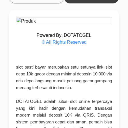
Powered By: DOTATOGEL
© All Rights Reserved
slot pasti bayar merupakan satu satunya link slot
depo 10k gacor dengan minimal deposin 10.000 via
qris depo langsung masuk peluang gacor gampang
menang terbesar di indonesia.
DOTATOGEL adalah situs slot online terpercaya
yang kini hadir dengan kemudahan transaksi
modern melalui deposit 10K via QRIS. Dengan
sistem pembayaran cepat dan aman, pemain bisa