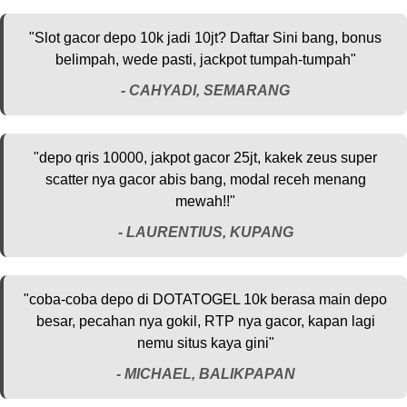
"Slot gacor depo 10k jadi 10jt? Daftar Sini bang, bonus
belimpah, wede pasti, jackpot tumpah-tumpah"
- CAHYADI, SEMARANG
"depo qris 10000, jakpot gacor 25jt, kakek zeus super
scatter nya gacor abis bang, modal receh menang
mewah!!"
- LAURENTIUS, KUPANG
"coba-coba depo di DOTATOGEL 10k berasa main depo
besar, pecahan nya gokil, RTP nya gacor, kapan lagi
nemu situs kaya gini"
- MICHAEL, BALIKPAPAN