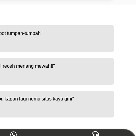
ckpot tumpah-tumpah"
dal receh menang mewah!!"
 kapan lagi nemu situs kaya gini"