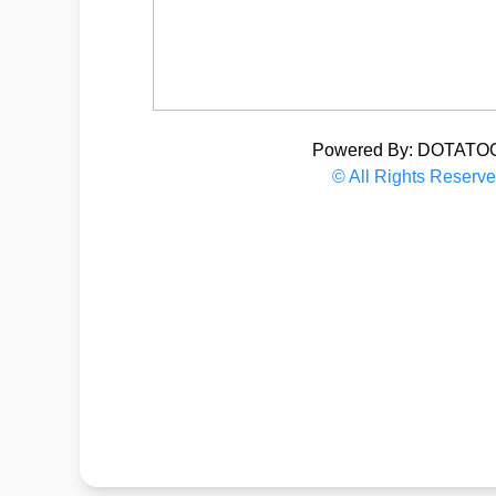
Powered By: DOTATO
© All Rights Reserv