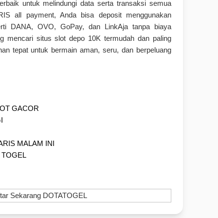
erbaik untuk melindungi data serta transaksi semua
IS all payment, Anda bisa deposit menggunakan
perti DANA, OVO, GoPay, dan LinkAja tanpa biaya
g mencari situs slot depo 10K termudah dan paling
an tepat untuk bermain aman, seru, dan berpeluang
LOT GACOR
I
RIS MALAM INI
 TOGEL