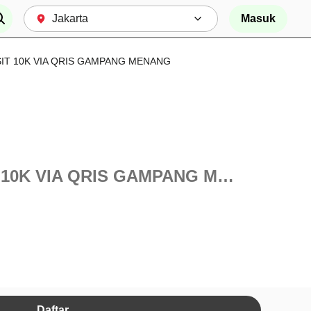
Masuk
POSIT 10K VIA QRIS GAMPANG MENANG
situs judol tergacor > SITUS SLOT DEPO 10K & MIN DEPOSIT 10K VIA QRIS GAMPANG MENANG
Daftar