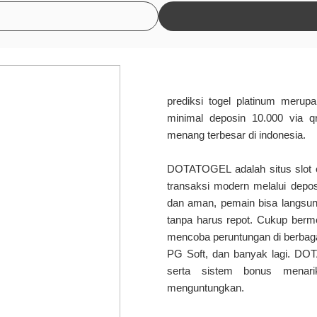
prediksi togel platinum merup
minimal deposin 10.000 via 
menang terbesar di indonesia.
DOTATOGEL adalah situs slot o
transaksi modern melalui dep
dan aman, pemain bisa langsung
tanpa harus repot. Cukup bermo
mencoba peruntungan di berbaga
PG Soft, dan banyak lagi. DOTA
serta sistem bonus menari
menguntungkan.