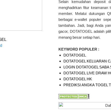
Selain kemudahan deposit 
menghadirkan fitur keamanan t
member. Melalui dukungan QR
berbagai e-wallet populer se
tambahan. Jadi, bagi Anda yan
gacor, DOTATOGEL adalah pilih
menang besar setiap hari.
GEL
ed
KEYWORD POPULER :
DOTATOGEL
DOTATOGEL KELUARAN 
LOGIN DOTATOGEL SABA
DOTATOGEL LIVE DRAW
DOTATOGEL HK
PREDIKSI ANGKA TOGEL T