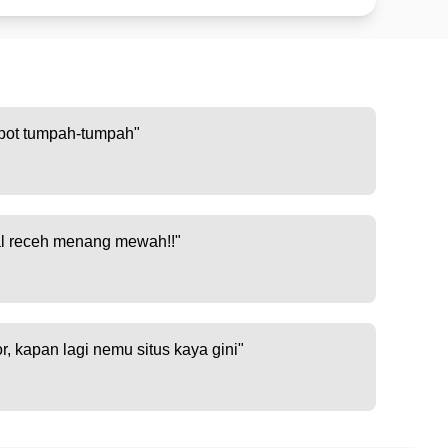
ckpot tumpah-tumpah"
dal receh menang mewah!!"
 kapan lagi nemu situs kaya gini"