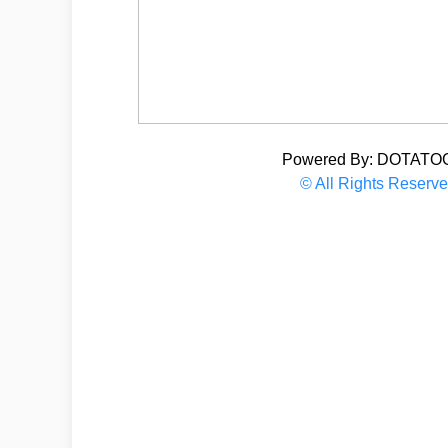
Powered By: DOTATO
© All Rights Reserv