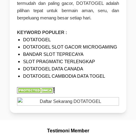
termudah dan paling gacor, DOTATOGEL adalah
pilihan tepat untuk bermain aman, seru, dan
berpeluang menang besar setiap hari.
KEYWORD POPULER :
DOTATOGEL
DOTATOGEL SLOT GACOR MICROGAMING
BANDAR SLOT TEPRECAYA
SLOT PRAGMATIC TERLENGKAP
DOTATOGEL DATA CANADA
DOTATOGEL CAMBODIA DATA TOGEL
Testimoni Member