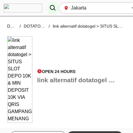
DOTATOGEL
/
DOTATOGEL PREDIKSI PARIS
/
link alternatif dotatogel > SITUS SLOT DEPO 10K & MIN DEPOSIT 10K VIA QRIS GAMPANG MENANG
OPEN 24 HOURS
link alternatif dotatogel > SITUS SLOT DEPO 10K & MIN DEPOSIT 10K VIA QRIS GAMPANG MENANG