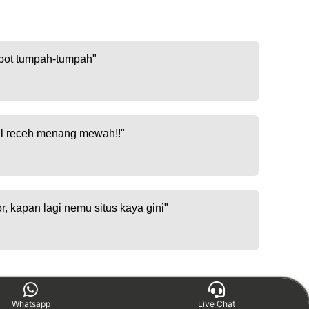
ckpot tumpah-tumpah"
dal receh menang mewah!!"
 kapan lagi nemu situs kaya gini"
Whatsapp
Live Chat