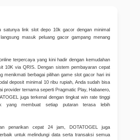
u satunya link slot depo 10k gacor dengan minimal
o langsung masuk peluang gacor gampang menang
nline terpercaya yang kini hadir dengan kemudahan
osit 10K via QRIS. Dengan sistem pembayaran cepat
 menikmati berbagai pilihan game slot gacor hari ini
dal deposit minimal 10 ribu rupiah, Anda sudah bisa
i provider ternama seperti Pragmatic Play, Habanero,
TOGEL juga terkenal dengan tingkat win rate tinggi
k yang membuat setiap putaran terasa lebih
dan penarikan cepat 24 jam, DOTATOGEL juga
erbaik untuk melindungi data serta transaksi semua