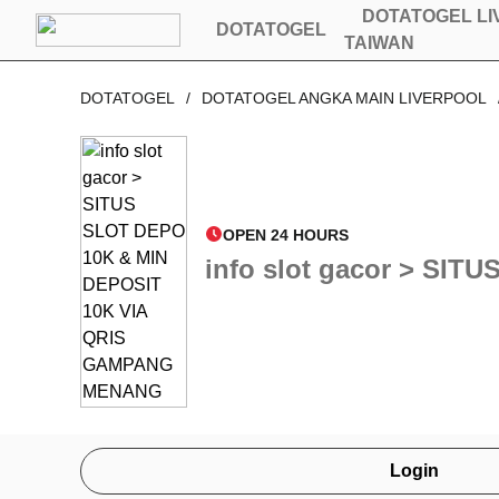
DOTATOGEL LI
DOTATOGEL
TAIWAN
DOTATOGEL
/
DOTATOGEL ANGKA MAIN LIVERPOOL
OPEN 24 HOURS
info slot gacor > S
Login