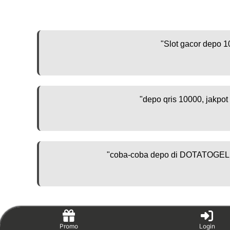
"Slot gacor depo 1
"depo qris 10000, jakpot
"coba-coba depo di DOTATOGEL 10
Promo
Login