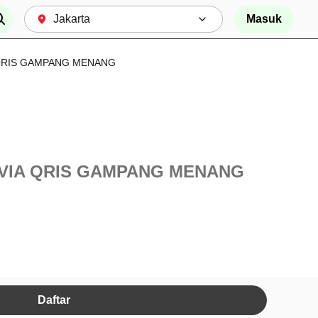
Masuk
IA QRIS GAMPANG MENANG
0K VIA QRIS GAMPANG MENANG
Daftar