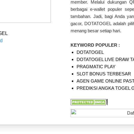
member. Melalui dukungan QR
berbagai e-wallet populer se
tambahan. Jadi, bagi Anda yan
gacor, DOTATOGEL adalah pilih
menang besar setiap hari.
GEL
ed
KEYWORD POPULER :
DOTATOGEL
DOTATOGEL LIVE DRAW T
PRAGMATIC PLAY
SLOT BONUS TERBESAR
AGEN GAME ONLINE PAST
PREDIKSI ANGKA TOGEL 