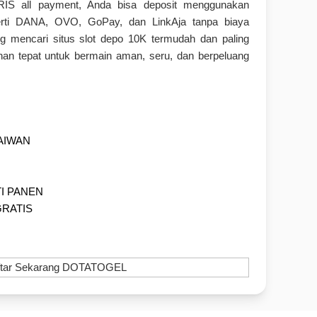
IS all payment, Anda bisa deposit menggunakan
perti DANA, OVO, GoPay, dan LinkAja tanpa biaya
g mencari situs slot depo 10K termudah dan paling
an tepat untuk bermain aman, seru, dan berpeluang
AIWAN
I PANEN
GRATIS