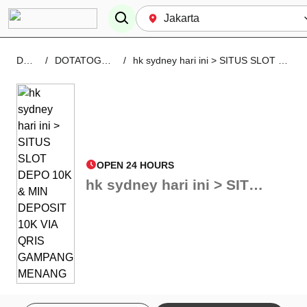
DOTATOGEL
/
DOTATOGEL PREDIKSI AMSTERDAM
/
hk sydney hari ini > SITUS SLOT DEPO 10K & MIN DEPOSIT 10K VIA QRIS GAMPANG MENANG
OPEN 24 HOURS
hk sydney hari ini > SITUS SLOT DEPO 10K & MIN DEPOSIT 10K VIA QRIS GAMPANG MENANG