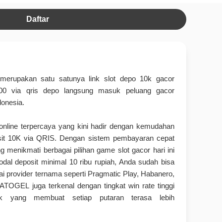
Daftar
l merupakan satu satunya link slot depo 10k gacor
00 via qris depo langsung masuk peluang gacor
onesia.
nline terpercaya yang kini hadir dengan kemudahan
osit 10K via QRIS. Dengan sistem pembayaran cepat
 menikmati berbagai pilihan game slot gacor hari ini
dal deposit minimal 10 ribu rupiah, Anda sudah bisa
i provider ternama seperti Pragmatic Play, Habanero,
TOGEL juga terkenal dengan tingkat win rate tinggi
k yang membuat setiap putaran terasa lebih