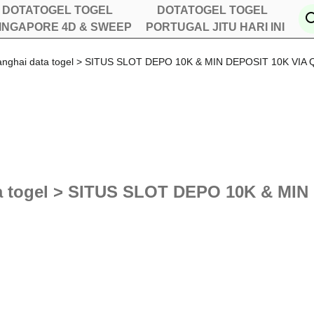
DOTATOGEL TOGEL
DOTATOGEL TOGEL
INGAPORE 4D & SWEEP
PORTUGAL JITU HARI INI
hanghai data togel > SITUS SLOT DEPO 10K & MIN DEPOSIT 10K 