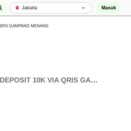
Masuk
VIA QRIS GAMPANG MENANG
dotatogel shanghai data togel > SITUS SLOT DEPO 10K & MIN DEPOSIT 10K VIA QRIS GAMPANG MENANG