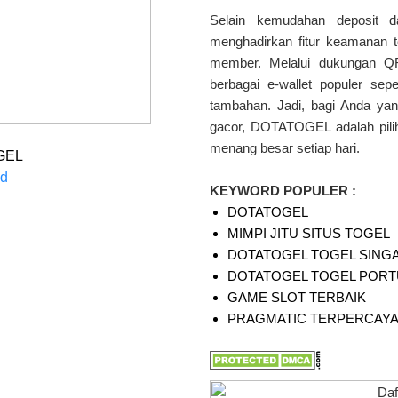
Selain kemudahan deposit 
menghadirkan fitur keamanan t
member. Melalui dukungan QR
berbagai e-wallet populer se
tambahan. Jadi, bagi Anda yan
gacor, DOTATOGEL adalah pilih
menang besar setiap hari.
GEL
ed
KEYWORD POPULER :
DOTATOGEL
MIMPI JITU SITUS TOGEL
DOTATOGEL TOGEL SING
DOTATOGEL TOGEL PORTUG
GAME SLOT TERBAIK
PRAGMATIC TERPERCAY