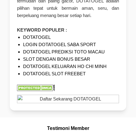
termudah dan paling gacor, DOTATOGEL adalah
pilihan tepat untuk bermain aman, seru, dan
berpeluang menang besar setiap hari.
KEYWORD POPULER :
DOTATOGEL
LOGIN DOTATOGEL SABA SPORT
DOTATOGEL PREDIKSI TOTO MACAU
SLOT DENGAN BONUS BESAR
DOTATOGEL KELUARAN HO CHI MINH
DOTATOGEL SLOT FREEBET
Testimoni Member