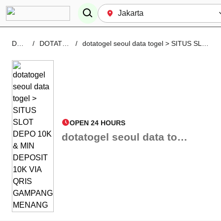
DOTATOGEL
/
DOTATOGEL SPACEMAN
/
dotatogel seoul data togel > SITUS SLOT DEPO 10K & MIN DEPOSIT 10K VIA QRIS GAMPANG MENANG
OPEN 24 HOURS
dotatogel seoul data togel > SITUS SLOT DEPO 10K & MIN DEPOSIT 10K VIA QRIS GAMPANG MENANG