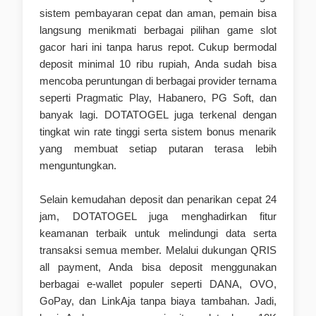
sistem pembayaran cepat dan aman, pemain bisa
langsung menikmati berbagai pilihan game slot
gacor hari ini tanpa harus repot. Cukup bermodal
deposit minimal 10 ribu rupiah, Anda sudah bisa
mencoba peruntungan di berbagai provider ternama
seperti Pragmatic Play, Habanero, PG Soft, dan
banyak lagi. DOTATOGEL juga terkenal dengan
tingkat win rate tinggi serta sistem bonus menarik
yang membuat setiap putaran terasa lebih
menguntungkan.
Selain kemudahan deposit dan penarikan cepat 24
jam, DOTATOGEL juga menghadirkan fitur
keamanan terbaik untuk melindungi data serta
transaksi semua member. Melalui dukungan QRIS
all payment, Anda bisa deposit menggunakan
berbagai e-wallet populer seperti DANA, OVO,
GoPay, dan LinkAja tanpa biaya tambahan. Jadi,