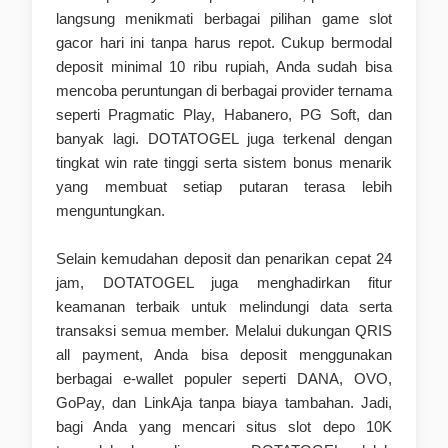
langsung menikmati berbagai pilihan game slot
gacor hari ini tanpa harus repot. Cukup bermodal
deposit minimal 10 ribu rupiah, Anda sudah bisa
mencoba peruntungan di berbagai provider ternama
seperti Pragmatic Play, Habanero, PG Soft, dan
banyak lagi. DOTATOGEL juga terkenal dengan
tingkat win rate tinggi serta sistem bonus menarik
yang membuat setiap putaran terasa lebih
menguntungkan.
Selain kemudahan deposit dan penarikan cepat 24
jam, DOTATOGEL juga menghadirkan fitur
keamanan terbaik untuk melindungi data serta
transaksi semua member. Melalui dukungan QRIS
all payment, Anda bisa deposit menggunakan
berbagai e-wallet populer seperti DANA, OVO,
GoPay, dan LinkAja tanpa biaya tambahan. Jadi,
bagi Anda yang mencari situs slot depo 10K