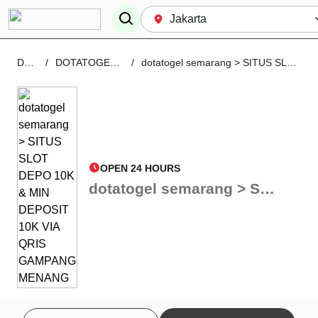
DOTATOGEL
/
DOTATOGEL KELUARAN TOKYO HARI INI
/
dotatogel semarang > SITUS SLOT DEPO 10K & MIN DEPOSIT 10K VIA QRIS GAMPANG MENANG
OPEN 24 HOURS
dotatogel semarang > SITUS SLOT DEPO 10K & MIN DEPOSIT 10K VIA QRIS GAMPANG MENANG