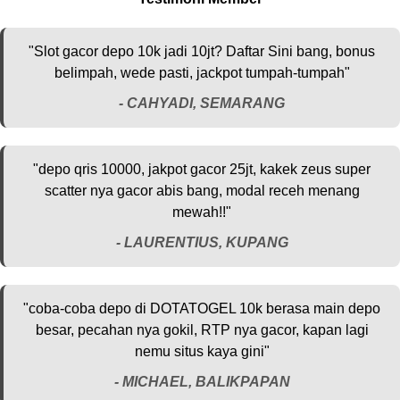
"Slot gacor depo 10k jadi 10jt? Daftar Sini bang, bonus
belimpah, wede pasti, jackpot tumpah-tumpah"
- CAHYADI, SEMARANG
"depo qris 10000, jakpot gacor 25jt, kakek zeus super
scatter nya gacor abis bang, modal receh menang
mewah!!"
- LAURENTIUS, KUPANG
"coba-coba depo di DOTATOGEL 10k berasa main depo
besar, pecahan nya gokil, RTP nya gacor, kapan lagi
nemu situs kaya gini"
- MICHAEL, BALIKPAPAN