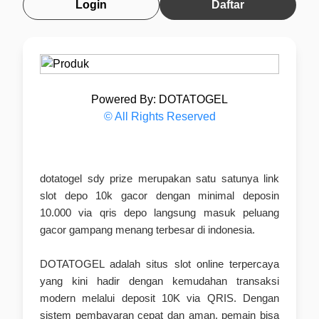
Login
Daftar
Powered By: DOTATOGEL
© All Rights Reserved
dotatogel sdy prize merupakan satu satunya link
slot depo 10k gacor dengan minimal deposin
10.000 via qris depo langsung masuk peluang
gacor gampang menang terbesar di indonesia.
DOTATOGEL adalah situs slot online terpercaya
yang kini hadir dengan kemudahan transaksi
modern melalui deposit 10K via QRIS. Dengan
sistem pembayaran cepat dan aman, pemain bisa