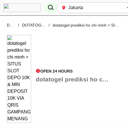
DOTATOGEL
/
DOTATOGEL PREDIKSI BARCELONA
/
dotatogel prediksi ho chi minh > SITUS SLOT DEPO 10K & MIN DEPOSIT 10K VIA QRIS GAMPANG MENANG
OPEN 24 HOURS
dotatogel prediksi ho chi minh > SITUS SLOT DEPO 10K & MIN DEPOSIT 10K VIA QRIS GAMPANG MENANG