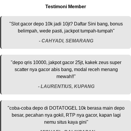
Testimoni Member
"Slot gacor depo 10k jadi 10jt? Daftar Sini bang, bonus
belimpah, wede pasti, jackpot tumpah-tumpah"
- CAHYADI, SEMARANG
"depo qris 10000, jakpot gacor 25jt, kakek zeus super
scatter nya gacor abis bang, modal receh menang
mewah!!"
- LAURENTIUS, KUPANG
"coba-coba depo di DOTATOGEL 10k berasa main depo
besar, pecahan nya gokil, RTP nya gacor, kapan lagi
nemu situs kaya gini"