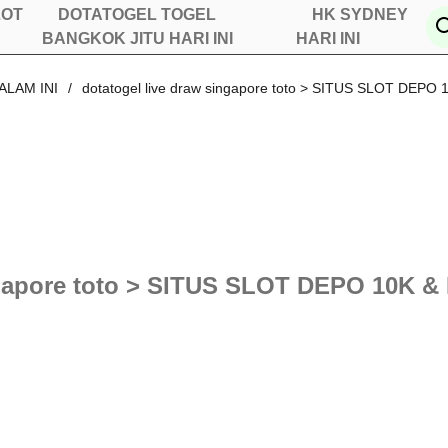
LOT
DOTATOGEL TOGEL
HK SYDNEY
BANGKOK JITU HARI INI
HARI INI
LAM INI
/
dotatogel live draw singapore toto > SITUS SLOT D