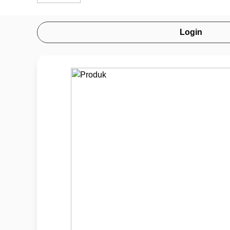
Login