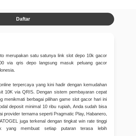
Daftar
toto merupakan satu satunya link slot depo 10k gacor
00 via qris depo langsung masuk peluang gacor
onesia.
nline terpercaya yang kini hadir dengan kemudahan
osit 10K via QRIS. Dengan sistem pembayaran cepat
 menikmati berbagai pilihan game slot gacor hari ini
dal deposit minimal 10 ribu rupiah, Anda sudah bisa
i provider ternama seperti Pragmatic Play, Habanero,
TOGEL juga terkenal dengan tingkat win rate tinggi
k yang membuat setiap putaran terasa lebih