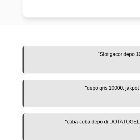
"Slot gacor depo 1
"depo qris 10000, jakpot
"coba-coba depo di DOTATOGEL 10