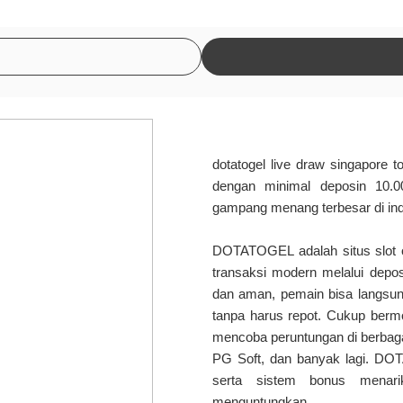
dotatogel live draw singapore 
dengan minimal deposin 10.0
gampang menang terbesar di ind
DOTATOGEL adalah situs slot o
transaksi modern melalui dep
dan aman, pemain bisa langsung
tanpa harus repot. Cukup bermo
mencoba peruntungan di berbaga
PG Soft, dan banyak lagi. DOTA
serta sistem bonus menari
menguntungkan.