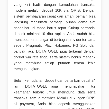
yang kini hadir dengan kemudahan transaksi
modern melalui deposit 10K via QRIS. Dengan
sistem pembayaran cepat dan aman, pemain bisa
langsung menikmati berbagai pilihan game slot
gacor hari ini tanpa harus repot. Cukup bermodal
deposit minimal 10 ribu rupiah, Anda sudah bisa
mencoba peruntungan di berbagai provider ternama
seperti Pragmatic Play, Habanero, PG Soft, dan
banyak lagi. DOTATOGEL juga terkenal dengan
tingkat win rate tinggi serta sistem bonus menarik
yang membuat setiap putaran terasa lebih
menguntungkan.
Selain kemudahan deposit dan penarikan cepat 24
jam, DOTATOGEL juga menghadirkan fitur
keamanan terbaik untuk melindungi data serta
transaksi semua member. Melalui dukungan QRIS
all payment, Anda bisa deposit menggunakan