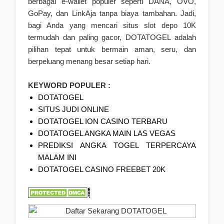
berbagai e-wallet populer seperti DANA, OVO,
GoPay, dan LinkAja tanpa biaya tambahan. Jadi,
bagi Anda yang mencari situs slot depo 10K
termudah dan paling gacor, DOTATOGEL adalah
pilihan tepat untuk bermain aman, seru, dan
berpeluang menang besar setiap hari.
KEYWORD POPULER :
DOTATOGEL
SITUS JUDI ONLINE
DOTATOGEL ION CASINO TERBARU
DOTATOGEL ANGKA MAIN LAS VEGAS
PREDIKSI ANGKA TOGEL TERPERCAYA
MALAM INI
DOTATOGEL CASINO FREEBET 20K