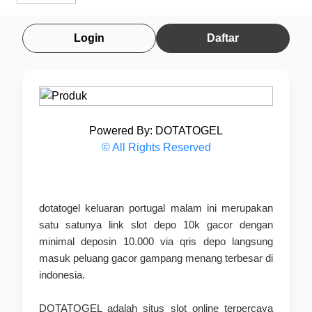
Login
Daftar
Powered By: DOTATOGEL
© All Rights Reserved
dotatogel keluaran portugal malam ini merupakan
satu satunya link slot depo 10k gacor dengan
minimal deposin 10.000 via qris depo langsung
masuk peluang gacor gampang menang terbesar di
indonesia.
DOTATOGEL adalah situs slot online terpercaya