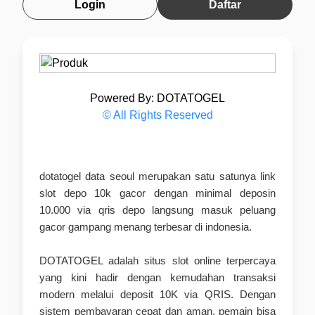
Login
Daftar
Powered By: DOTATOGEL
© All Rights Reserved
dotatogel data seoul merupakan satu satunya link
slot depo 10k gacor dengan minimal deposin
10.000 via qris depo langsung masuk peluang
gacor gampang menang terbesar di indonesia.
DOTATOGEL adalah situs slot online terpercaya
yang kini hadir dengan kemudahan transaksi
modern melalui deposit 10K via QRIS. Dengan
sistem pembayaran cepat dan aman, pemain bisa