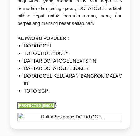
bagi Anda yang mencari situs slot depo 10K
termudah dan paling gacor, DOTATOGEL adalah
pilihan tepat untuk bermain aman, seru, dan
berpeluang menang besar setiap hari.
KEYWORD POPULER :
DOTATOGEL
TOTO JITU SYDNEY
DAFTAR DOTATOGEL NEXTSPIN
DAFTAR DOTATOGEL JOKER
DOTATOGEL KELUARAN BANGKOK MALAM
INI
TOTO SGP