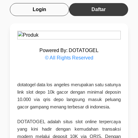
Login
Daftar
Powered By: DOTATOGEL
© All Rights Reserved
dotatogel data los angeles merupakan satu satunya
link slot depo 10k gacor dengan minimal deposin
10.000 via qris depo langsung masuk peluang
gacor gampang menang terbesar di indonesia.
DOTATOGEL adalah situs slot online terpercaya
yang kini hadir dengan kemudahan transaksi
modern melalui deposit 10K via QRIS. Dengan