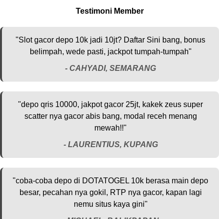
Testimoni Member
"Slot gacor depo 10k jadi 10jt? Daftar Sini bang, bonus
belimpah, wede pasti, jackpot tumpah-tumpah"
- CAHYADI, SEMARANG
"depo qris 10000, jakpot gacor 25jt, kakek zeus super
scatter nya gacor abis bang, modal receh menang
mewah!!"
- LAURENTIUS, KUPANG
"coba-coba depo di DOTATOGEL 10k berasa main depo
besar, pecahan nya gokil, RTP nya gacor, kapan lagi
nemu situs kaya gini"