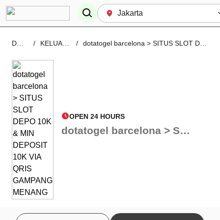
DOTATOGEL
/
KELUARAN SYDNEY 4D
/
dotatogel barcelona > SITUS SLOT DEPO 10K & MIN DEPOSIT 10K VIA QRIS GAMPANG MENANG
OPEN 24 HOURS
dotatogel barcelona > SITUS SLOT DEPO 10K & MIN DEPOSIT 10K VIA QRIS GAMPANG MENANG