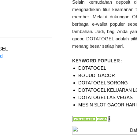
Selain kemudahan deposit 
menghadirkan fitur keamanan t
member. Melalui dukungan QR
berbagai e-wallet populer se
tambahan. Jadi, bagi Anda yan
gacor, DOTATOGEL adalah pilih
menang besar setiap hari.
GEL
ed
KEYWORD POPULER :
DOTATOGEL
BO JUDI GACOR
DOTATOGEL SORONG
DOTATOGEL KELUARAN L
DOTATOGEL LAS VEGAS
MESIN SLOT GACOR HARI 