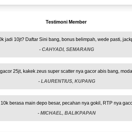
Testimoni Member
0k jadi 10jt? Daftar Sini bang, bonus belimpah, wede pasti, ja
- CAHYADI, SEMARANG
 gacor 25jt, kakek zeus super scatter nya gacor abis bang, mo
- LAURENTIUS, KUPANG
k berasa main depo besar, pecahan nya gokil, RTP nya gacor,
- MICHAEL, BALIKPAPAN