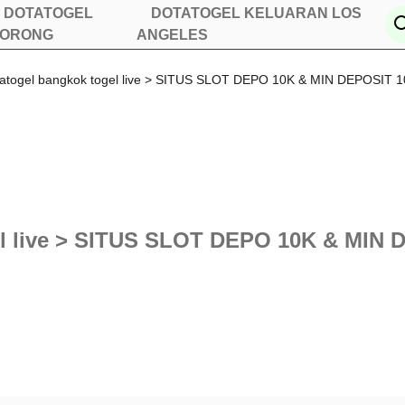
DOTATOGEL
DOTATOGEL KELUARAN LOS
SORONG
ANGELES
tatogel bangkok togel live > SITUS SLOT DEPO 10K & MIN DEPOS