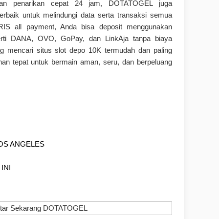
dan penarikan cepat 24 jam, DOTATOGEL juga
erbaik untuk melindungi data serta transaksi semua
IS all payment, Anda bisa deposit menggunakan
perti DANA, OVO, GoPay, dan LinkAja tanpa biaya
g mencari situs slot depo 10K termudah dan paling
an tepat untuk bermain aman, seru, dan berpeluang
OS ANGELES
INI