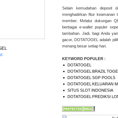
Selain kemudahan deposit 
menghadirkan fitur keamanan t
member. Melalui dukungan QR
berbagai e-wallet populer se
tambahan. Jadi, bagi Anda yan
gacor, DOTATOGEL adalah pilih
menang besar setiap hari.
GEL
ed
KEYWORD POPULER :
DOTATOGEL
DOTATOGEL BRAZIL TOGE
DOTATOGEL SGP POOLS
DOTATOGEL KELUARAN M
SITUS SLOT INDONESIA
DOTATOGEL PREDIKSI L