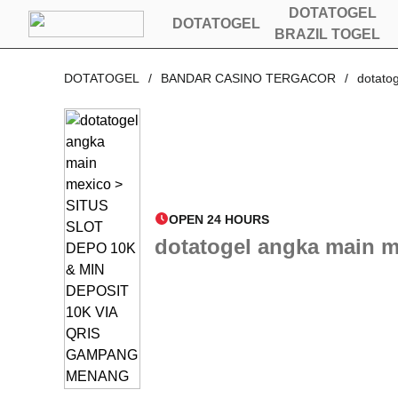
DOTATOGEL
DOTATOGEL
BRAZIL TOGEL
DOTATOGEL
/
BANDAR CASINO TERGACOR
/
dotato
OPEN 24 HOURS