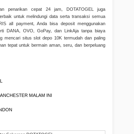
dan penarikan cepat 24 jam, DOTATOGEL juga
erbaik untuk melindungi data serta transaksi semua
IS all payment, Anda bisa deposit menggunakan
perti DANA, OVO, GoPay, dan LinkAja tanpa biaya
g mencari situs slot depo 10K termudah dan paling
an tepat untuk bermain aman, seru, dan berpeluang
L
ANCHESTER MALAM INI
ONDON