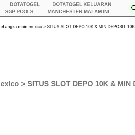
DOTATOGEL
DOTATOGEL KELUARAN
SGP POOLS
MANCHESTER MALAM INI
gel angka main mexico > SITUS SLOT DEPO 10K & MIN DEPOSIT 