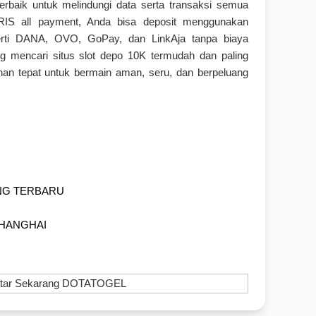
erbaik untuk melindungi data serta transaksi semua
IS all payment, Anda bisa deposit menggunakan
perti DANA, OVO, GoPay, dan LinkAja tanpa biaya
g mencari situs slot depo 10K termudah dan paling
an tepat untuk bermain aman, seru, dan berpeluang
NG TERBARU
HANGHAI