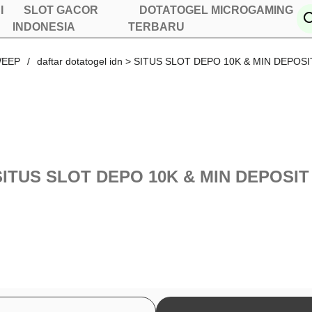
I
SLOT GACOR
DOTATOGEL MICROGAMING
INDONESIA
TERBARU
WEEP
/
daftar dotatogel idn > SITUS SLOT DEPO 10K & MIN DEP