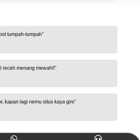
ckpot tumpah-tumpah"
dal receh menang mewah!!"
 kapan lagi nemu situs kaya gini"