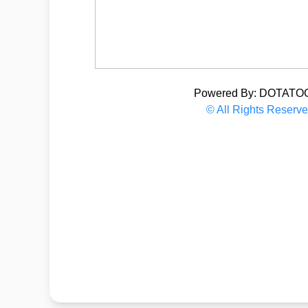
Powered By: DOTATO
© All Rights Reserv