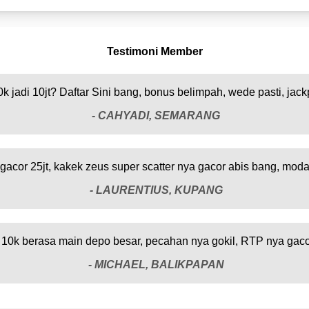
Testimoni Member
0k jadi 10jt? Daftar Sini bang, bonus belimpah, wede pasti, ja
- CAHYADI, SEMARANG
 gacor 25jt, kakek zeus super scatter nya gacor abis bang, mo
- LAURENTIUS, KUPANG
k berasa main depo besar, pecahan nya gokil, RTP nya gacor,
- MICHAEL, BALIKPAPAN