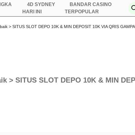
NGKA
4D SYDNEY
BANDAR CASINO
HARI INI
TERPOPULAR
 terbaik > SITUS SLOT DEPO 10K & MIN DEPOSIT 10K VIA QRIS GA