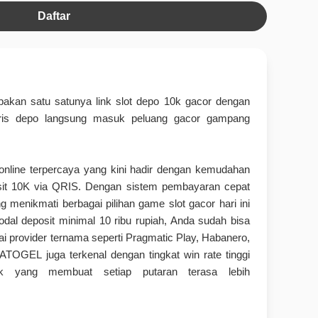
Daftar
upakan satu satunya link slot depo 10k gacor dengan
qris depo langsung masuk peluang gacor gampang
nline terpercaya yang kini hadir dengan kemudahan
osit 10K via QRIS. Dengan sistem pembayaran cepat
 menikmati berbagai pilihan game slot gacor hari ini
dal deposit minimal 10 ribu rupiah, Anda sudah bisa
i provider ternama seperti Pragmatic Play, Habanero,
TOGEL juga terkenal dengan tingkat win rate tinggi
k yang membuat setiap putaran terasa lebih