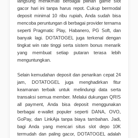
langsung menikmati berbagai pilihan game slot
gacor hari ini tanpa harus repot. Cukup bermodal
deposit minimal 10 ribu rupiah, Anda sudah bisa
mencoba peruntungan di berbagai provider ternama
seperti Pragmatic Play, Habanero, PG Soft, dan
banyak lagi. DOTATOGEL juga terkenal dengan
tingkat win rate tinggi serta sistem bonus menarik
yang membuat setiap putaran terasa lebih
menguntungkan.
Selain kemudahan deposit dan penarikan cepat 24
jam, DOTATOGEL juga menghadirkan fitur
keamanan terbaik untuk melindungi data serta
transaksi semua member. Melalui dukungan QRIS
all payment, Anda bisa deposit menggunakan
berbagai e-wallet populer seperti DANA, OVO,
GoPay, dan LinkAja tanpa biaya tambahan. Jadi,
bagi Anda yang mencari situs slot depo 10K
termudah dan paling gacor, DOTATOGEL adalah