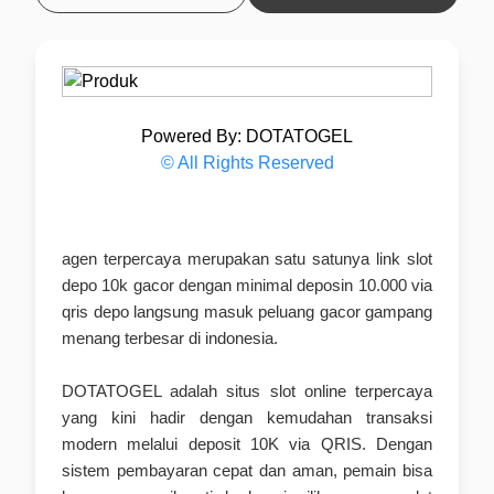
Powered By: DOTATOGEL
© All Rights Reserved
agen terpercaya merupakan satu satunya link slot
depo 10k gacor dengan minimal deposin 10.000 via
qris depo langsung masuk peluang gacor gampang
menang terbesar di indonesia.
DOTATOGEL adalah situs slot online terpercaya
yang kini hadir dengan kemudahan transaksi
modern melalui deposit 10K via QRIS. Dengan
sistem pembayaran cepat dan aman, pemain bisa