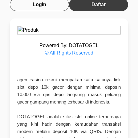
Login
Daftar
Powered By: DOTATOGEL
© All Rights Reserved
agen casino resmi merupakan satu satunya link
slot depo 10k gacor dengan minimal deposin
10.000 via qris depo langsung masuk peluang
gacor gampang menang terbesar di indonesia.
DOTATOGEL adalah situs slot online terpercaya
yang kini hadir dengan kemudahan transaksi
modern melalui deposit 10K via QRIS. Dengan