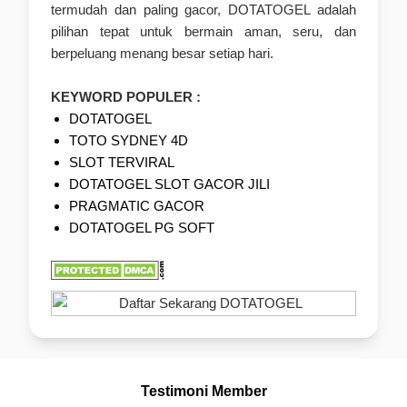
termudah dan paling gacor, DOTATOGEL adalah
pilihan tepat untuk bermain aman, seru, dan
berpeluang menang besar setiap hari.
KEYWORD POPULER :
DOTATOGEL
TOTO SYDNEY 4D
SLOT TERVIRAL
DOTATOGEL SLOT GACOR JILI
PRAGMATIC GACOR
DOTATOGEL PG SOFT
Testimoni Member