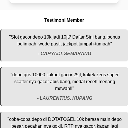
Testimoni Member
"Slot gacor depo 10k jadi 10jt? Daftar Sini bang, bonus
belimpah, wede pasti, jackpot tumpah-tumpah"
- CAHYADI, SEMARANG
"depo qris 10000, jakpot gacor 25jt, kakek zeus super
scatter nya gacor abis bang, modal receh menang
mewah!!"
- LAURENTIUS, KUPANG
"coba-coba depo di DOTATOGEL 10k berasa main depo
besar, pecahan nya gokil, RTP nya gacor, kapan lagi