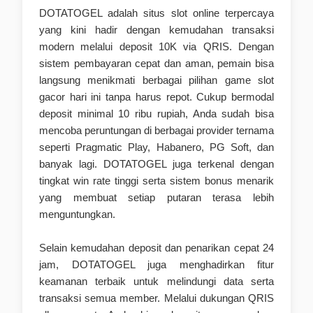
DOTATOGEL adalah situs slot online terpercaya
yang kini hadir dengan kemudahan transaksi
modern melalui deposit 10K via QRIS. Dengan
sistem pembayaran cepat dan aman, pemain bisa
langsung menikmati berbagai pilihan game slot
gacor hari ini tanpa harus repot. Cukup bermodal
deposit minimal 10 ribu rupiah, Anda sudah bisa
mencoba peruntungan di berbagai provider ternama
seperti Pragmatic Play, Habanero, PG Soft, dan
banyak lagi. DOTATOGEL juga terkenal dengan
tingkat win rate tinggi serta sistem bonus menarik
yang membuat setiap putaran terasa lebih
menguntungkan.
Selain kemudahan deposit dan penarikan cepat 24
jam, DOTATOGEL juga menghadirkan fitur
keamanan terbaik untuk melindungi data serta
transaksi semua member. Melalui dukungan QRIS