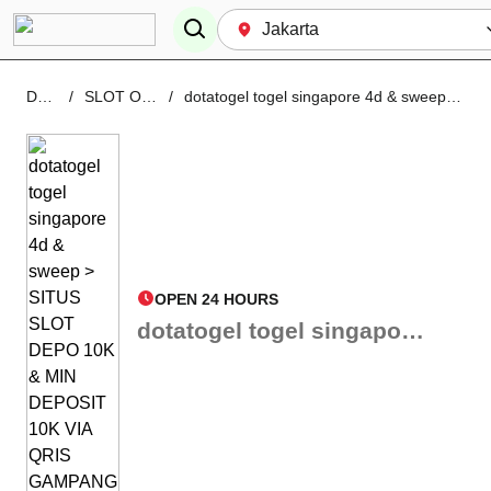
DOTATOGEL
/
SLOT ONLINE BONUS BESAR
/
dotatogel togel singapore 4d & sweep > SITUS SLOT DEPO 10K & MIN DEPOSIT 10K VIA QRIS GAMPANG MENANG
OPEN 24 HOURS
dotatogel togel singapore 4d & sweep > SITUS SLOT DEPO 10K & MIN DEPOSIT 10K VIA QRIS GAMPANG MENANG