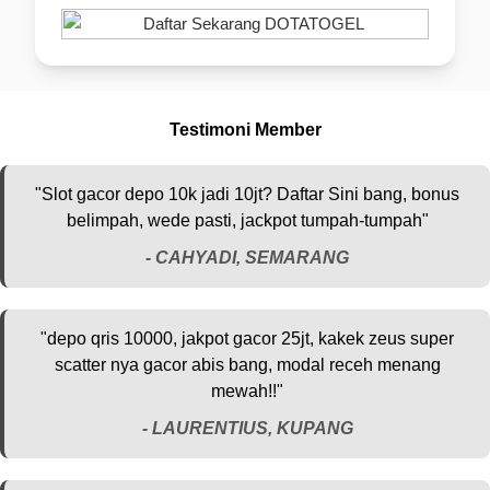
Testimoni Member
"Slot gacor depo 10k jadi 10jt? Daftar Sini bang, bonus
belimpah, wede pasti, jackpot tumpah-tumpah"
- CAHYADI, SEMARANG
"depo qris 10000, jakpot gacor 25jt, kakek zeus super
scatter nya gacor abis bang, modal receh menang
mewah!!"
- LAURENTIUS, KUPANG