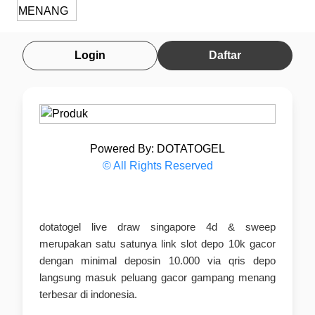
Login
Daftar
Powered By: DOTATOGEL
© All Rights Reserved
dotatogel live draw singapore 4d & sweep
merupakan satu satunya link slot depo 10k gacor
dengan minimal deposin 10.000 via qris depo
langsung masuk peluang gacor gampang menang
terbesar di indonesia.